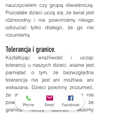
nauczycielem czy grupą rówieśniczą.  
Pozostałe dzieci uczą się, że świat jest 
różnorodny i nie powinniśmy nikogo 
odrzucać tylko dlatego, że go nie 
rozumiemy.
Tolerancja i granice.
Kształtując wrażliwość i ucząc 
tolerancji u naszych dzieci, ważne jest 
pamiętać o tym, że bezwzględna 
tolerancja nie jest ani możliwa, ani 
wskazana. Dzieci powinny zrozumieć, 
że istnieją pewne rzeczy, które nie 
powinny być akceptowane, i że 
Phone
Email
Facebook
granice należy stawiać. Musimy 
tłumaczyć naszym dzieciom, że 
agresja, przemoc czy szantaż są 
niedopuszczalne. Zachowania, które 