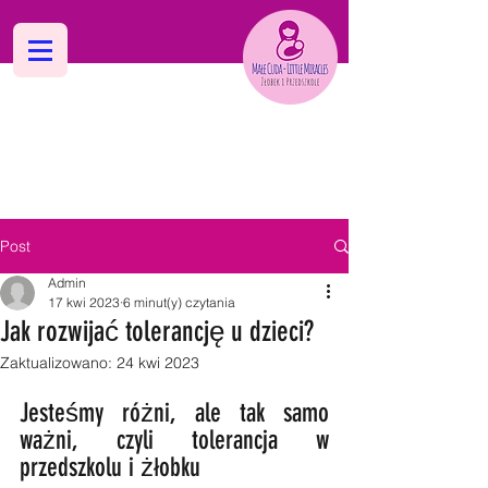
Dwujęzyczne Niepubliczne
Żłobki i Przedszkola "Małe Cuda
Post
Admin
17 kwi 2023
6 minut(y) czytania
Jak rozwijać tolerancję u dzieci?
Zaktualizowano:
24 kwi 2023
Jesteśmy różni, ale tak samo 
ważni, czyli tolerancja w 
przedszkolu i żłobku