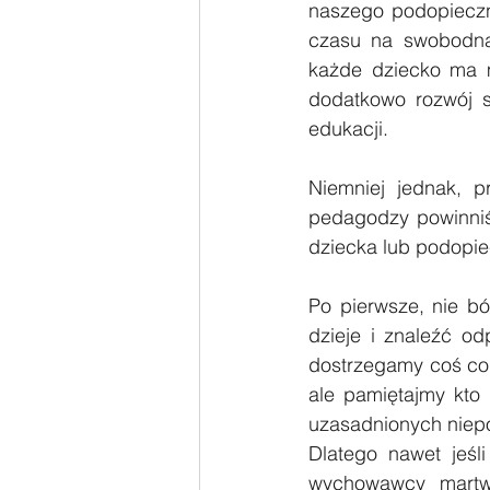
naszego podopieczn
czasu na swobodną 
każde dziecko ma m
dodatkowo rozwój sp
edukacji.
Niemniej jednak, p
pedagodzy powinniś
dziecka lub podopi
Po pierwsze, nie b
dzieje i znaleźć o
dostrzegamy coś co 
ale pamiętajmy kto 
uzasadnionych niep
Dlatego nawet jeśli
wychowawcy martw