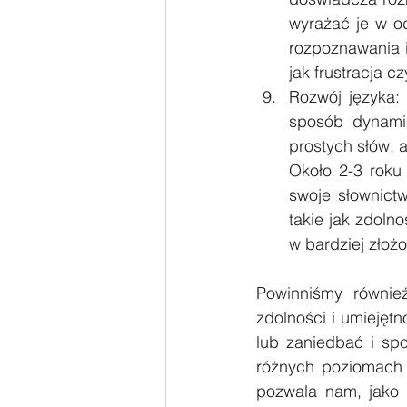
wyrażać je w o
rozpoznawania i
jak frustracja c
Rozwój języka:
sposób dynamic
prostych słów, 
Około 2-3 roku 
swoje słownict
takie jak zdoln
w bardziej złoż
Powinniśmy równie
zdolności i umiejęt
lub zaniedbać i sp
różnych poziomach 
pozwala nam, jako 