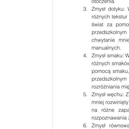
otoczenia.
Zmysł dotyku: 
różnych tekstur
świat za pomo
przedszkolnym 
chwytanie mnie
manualnych.
Zmysł smaku: W 
różnych smaków 
pomocą smaku, 
przedszkolnym
rozróżniania mi
Zmysł węchu: Zm
mniej rozwinięt
na różne zapa
rozpoznawania
Zmysł równowa