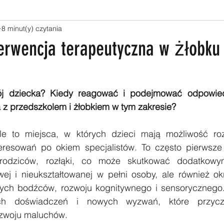
8 minut(y) czytania
erwencja terapeutyczna w żłobku 
.
ój dziecka? Kiedy reagować i podejmować odpowiedn
z przedszkolem i żłobkiem w tym zakresie?
le to miejsca, w których dzieci mają możliwość roz
teresowań po okiem specjalistów. To często pierwsze
odziców, rozłąki, co może skutkować dodatkowym
ej i nieukształtowanej w pełni osoby, ale również okr
nych bodźców, rozwoju kognitywnego i sensorycznego.
ych doświadczeń i nowych wyzwań, które przyczy
zwoju maluchów. 