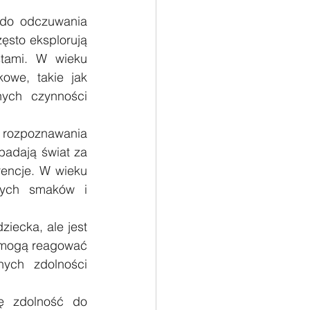
 do odczuwania 
ęsto eksplorują 
tami. W wieku 
owe, takie jak 
ych czynności 
 rozpoznawania 
adają świat za 
encje. W wieku 
nych smaków i 
iecka, ale jest 
 mogą reagować 
ych zdolności 
ę zdolność do 