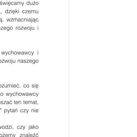
święcamy dużo 
 dzięki czemu 
, wzmacniając 
zego rozwoju i 
 wychowawcy i 
ozwoju naszego 
umieć, co się 
bo wychowawcy 
zać ten temat, 
 pytań czy nie 
odzi, czy jako 
żemy znaleźć 