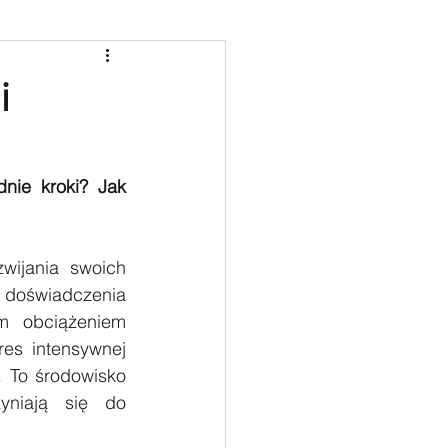
i
ie kroki? Jak 
wijania swoich 
 doświadczenia 
 obciążeniem 
es intensywnej 
 To środowisko 
niają się do 