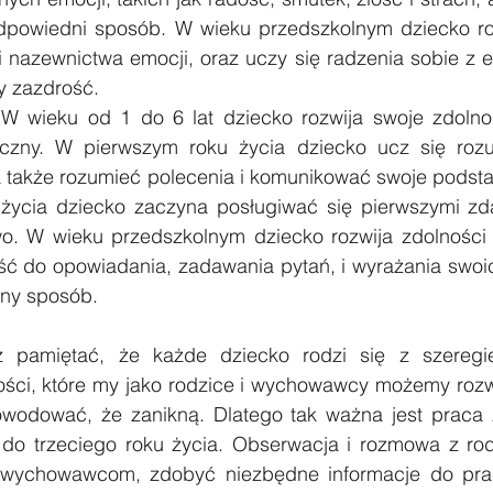
dpowiedni sposób. W wieku przedszkolnym dziecko roz
 nazewnictwa emocji, oraz uczy się radzenia sobie z e
zy zazdrość.
 W wieku od 1 do 6 lat dziecko rozwija swoje zdolno
zny. W pierwszym roku życia dziecko ucz się rozu
a także rozumieć polecenia i komunikować swoje podsta
życia dziecko zaczyna posługiwać się pierwszymi zdan
wo. W wieku przedszkolnym dziecko rozwija zdolności 
ość do opowiadania, zadawania pytań, i wyrażania swoic
ony sposób.
ż pamiętać, że każde dziecko rodzi się z szeregie
ności, które my jako rodzice i wychowawcy możemy rozwi
owodować, że zanikną. Dlatego tak ważna jest praca 
do trzeciego roku życia. Obserwacja i rozmowa z rod
wychowawcom, zdobyć niezbędne informacje do pracy