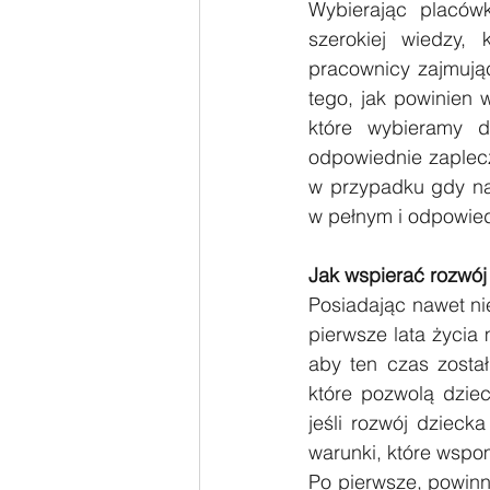
Wybierając placów
szerokiej wiedzy, 
pracownicy zajmując
tego, jak powinien 
które wybieramy dl
odpowiednie zaplecz
w przypadku gdy na
w pełnym i odpowie
Jak wspierać rozwój
Posiadając nawet ni
pierwsze lata życia 
aby ten czas został
które pozwolą dziec
jeśli rozwój dzieck
warunki, które wspom
Po pierwsze, powinn