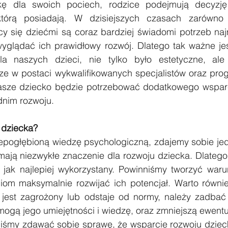
kę dla swoich pociech, rodzice podejmują decyzję
którą posiadają. W dzisiejszych czasach zarówno r
y się dziećmi są coraz bardziej świadomi potrzeb naj
wyglądać ich prawidłowy rozwój. Dlatego tak ważne jest
a naszych dzieci, nie tylko było estetyczne, ale 
e w postaci wykwalifikowanych specjalistów oraz progr
sze dziecko będzie potrzebować dodatkowego wsparc
dnim rozwoju.
 dziecka?
epogłębioną wiedzę psychologiczną, zdajemy sobie jed
mają niezwykłe znaczenie dla rozwoju dziecka. Dlatego ta
 jak najlepiej wykorzystany. Powinniśmy tworzyć warunk
iom maksymalnie rozwijać ich potencjał. Warto równie
a jest zagrożony lub odstaje od normy, należy zadbać
ogą jego umiejętności i wiedzę, oraz zmniejszą ewentua
iśmy zdawać sobie sprawę, że wsparcie rozwoju dziec