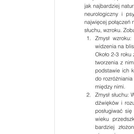
jak najbardziej nat
neurologiczny i psy
najwięcej połączeń n
słuchu, wzroku. Zob
Zmysł wzroku: 
widzenia na blis
Około 2-3 roku 
tworzenia z nim
podstawie ich k
do rozróżniania
między nimi.
Zmysł słuchu: W
dźwięków i roz
posługiwać się
wieku przedszk
bardziej złoż