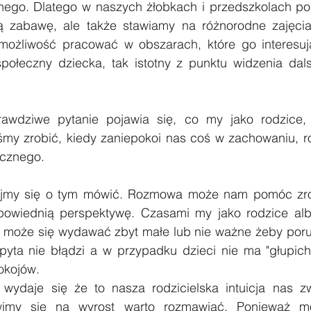
ego. Dlatego w naszych żłobkach i przedszkolach po
zabawę, ale także stawiamy na różnorodne zajęcia,
ożliwość pracować w obszarach, które go interesują
ołeczny dziecka, tak istotny z punktu widzenia dals
rawdziwe pytanie pojawia się, co my jako rodzice,
my zrobić, kiedy zaniepokoi nas coś w zachowaniu, r
ecznego.
ójmy się o tym mówić. Rozmowa może nam pomóc zroz
dpowiednią perspektywę. Czasami my jako rodzice al
może się wydawać zbyt małe lub nie ważne żeby porus
pyta nie błądzi a w przypadku dzieci nie ma "głupich"
okojów.
 wydaje się że to nasza rodzicielska intuicja nas zw
imy się na wyrost warto rozmawiać. Ponieważ mo