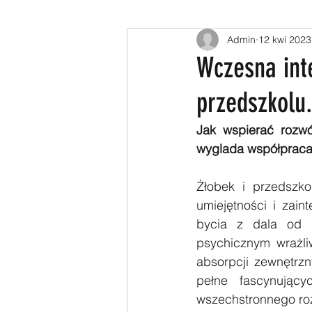
Admin
12 kwi 2023
Wczesna int
przedszkolu
Jak wspierać rozw
wyglada współpraca 
Żłobek i przedszko
umiejętności i zain
bycia z dala od r
psychicznym wrażliw
absorpcji zewnętrz
pełne fascynując
wszechstronnego ro