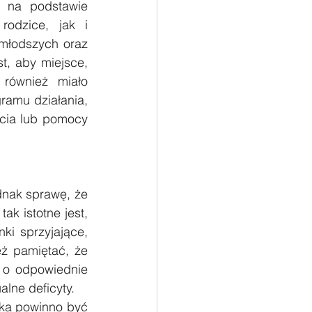
 na podstawie 
odzice, jak i 
młodszych oraz 
, aby miejsce, 
również miało 
amu działania, 
ia lub pomocy 
nak sprawę, że 
k istotne jest, 
i sprzyjające, 
ż pamiętać, że 
 o odpowiednie 
lne deficyty.
ka powinno być 