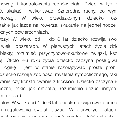
nowagi i kontrolowania ruchów ciała. Dzieci w tym 
ać, skakać i wykonywać różnorodne ruchy, co wyma
wnowagi. W wieku przedszkolnym dziecko rozwi
takie jak jazda na rowerze, skakanie na jednej nodze 
óżnych powierzchniach.
czy: W wieku od 1 do 6 lat dziecko rozwija swoje
ielu obszarach. W pierwszych latach życia dzie
iekty, rozumieć przyczynowo-skutkowe związki, kszt
. Około 2-3 roku życia dziecko zaczyna posługiwać
ą logikę i jest w stanie rozwiązywać proste prob
ziecko rozwija zdolności myślenia symbolicznego, taki
anie czy konstruowanie z klocków. Dziecko zaczyna ró
eczne, takie jak empatia, rozumienie uczuć innych
m i zasad.
lny: W wieku od 1 do 6 lat dziecko rozwija swoje emocj
i regulowania swoich uczuć. W pierwszych latach 
ch emocji, takich jak radość, smutek, złość i strach, a