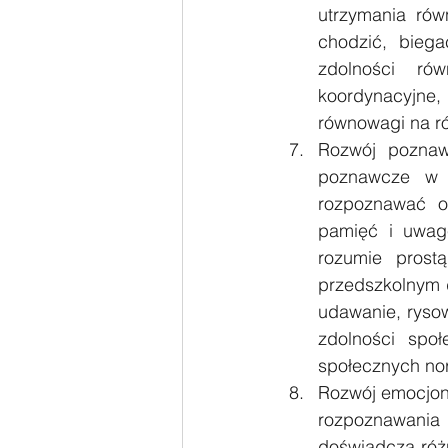
utrzymania rów
chodzić, bieg
zdolności ró
koordynacyjne, 
równowagi na r
Rozwój poznaw
poznawcze w w
rozpoznawać ob
pamięć i uwagę
rozumie prost
przedszkolnym d
udawanie, rysow
zdolności społ
społecznych nor
Rozwój emocjona
rozpoznawania 
doświadcza różny