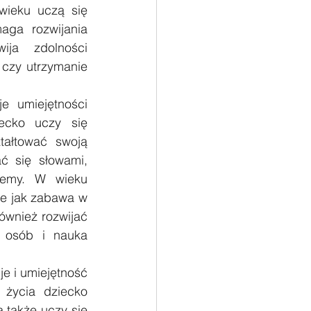
wieku uczą się 
ga rozwijania 
ja zdolności 
czy utrzymanie 
 umiejętności 
cko uczy się 
ałtować swoją 
 się słowami, 
lemy. W wieku 
e jak zabawa w 
wnież rozwijać 
 osób i nauka 
e i umiejętność 
życia dziecko 
 także uczy się 