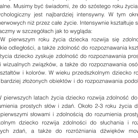
uralne. Musimy być świadomi, że do szóstego roku życia
chologiczny jest najbardziej intensywny. W tym okre
erwowych niż przez całe życie. Intensywnie kształtuje s
aczmy w szczegółach jak to wygląda:
W pierwszym roku życia dziecka rozwija się zdolno
kie odległości, a także zdolność do rozpoznawania kszta
życia dziecko zyskuje zdolność do rozpoznawania prost
i wizualnych związków, a także do rozpoznawania osób
ształtów i kolorów. W wieku przedszkolnym dziecko roz
 bardziej złożonych obiektów i do rozpoznawania podob
 pierwszych latach życia dziecko rozwija zdolność do
umienia prostych słów i zdań. Około 2-3 roku życia d
 pierwszymi słowami i zdolnością do rozumienia prost
olnym dziecko rozwija zdolności do słuchania i roz
onych zdań, a także do rozróżniania dźwięków mo