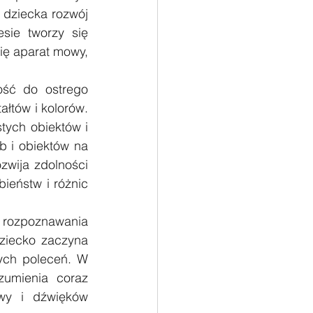
 dziecka rozwój 
sie tworzy się 
ię aparat mowy, 
ść do ostrego 
łtów i kolorów. 
ych obiektów i 
 i obiektów na 
wija zdolności 
ieństw i różnic 
 rozpoznawania 
ziecko zaczyna 
ych poleceń. W 
umienia coraz 
wy i dźwięków 