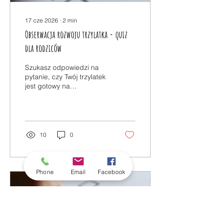
17 cze 2026
∙
2
min
Obserwacja rozwoju trzylatka - quiz
dla rodziców
Szukasz odpowiedzi na
pytanie, czy Twój trzylatek
jest gotowy na
przedszkole? 🤔Wiek
trzech lat to czas wielkich
zmian i naturalnych obaw
każdego rodzica.
Przejście ze żłobka do
10
0
przedszkola, nowi
rówieśnicy i nowe
wyzwania mogą budzić
niepokój. Chcemy pomóc
Phone
Email
Facebook
Ci oswoić ten etap! 👶✨Na
naszym blogu czeka już
nowy wpis, który
przygotowaliśmy z myślą o
rodzicach