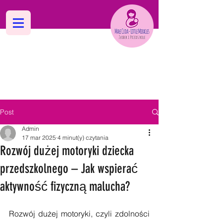
Dwujęzyczne Niepubliczne
Żłobki i Przedszkola "Małe Cuda
Post
Admin
17 mar 2025
4 minut(y) czytania
Rozwój dużej motoryki dziecka
przedszkolnego – Jak wspierać
aktywność fizyczną malucha?
Rozwój dużej motoryki, czyli zdolności 