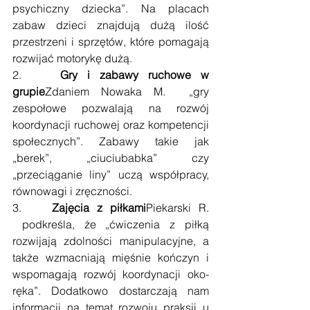
psychiczny dziecka”. Na placach 
zabaw dzieci znajdują dużą ilość 
przestrzeni i sprzętów, które pomagają 
rozwijać motorykę dużą.
2.    
Gry i zabawy ruchowe w 
grupie
Zdaniem Nowaka M.  „gry 
zespołowe pozwalają na rozwój 
koordynacji ruchowej oraz kompetencji 
społecznych”. Zabawy takie jak 
„berek”, „ciuciubabka” czy 
„przeciąganie liny” uczą współpracy, 
równowagi i zręczności.
3.    
Zajęcia z piłkami
Piekarski R. 
 podkreśla, że „ćwiczenia z piłką 
rozwijają zdolności manipulacyjne, a 
także wzmacniają mięśnie kończyn i 
wspomagają rozwój koordynacji oko-
ręka”. Dodatkowo dostarczają nam 
informacji na temat rozwoju praksji u 