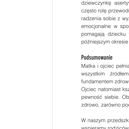
dziewczynkę aserty
często rolę przewod
radzenia sobie z wy
emocjonalne w spos
pomagają dziecku w
późniejszym okresie
Podsumowanie
Matka i ojciec pełni
wszystkim źródłem
fundamentem zdrowe
Ojciec natomiast ks
pewność siebie. Obi
zdrowo, zarówno po
W naszym przedszkol
wspieramy rodziców 