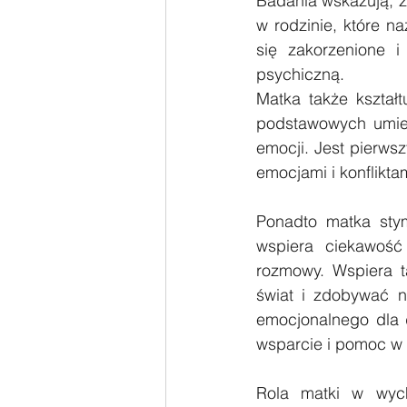
Badania wskazują, że
w rodzinie, które n
się zakorzenione i
psychiczną. 
Matka także kształt
podstawowych umieję
emocji. Jest pierws
emocjami i konflikt
Ponadto matka stym
wspiera ciekawość
rozmowy. Wspiera 
świat i zdobywać n
emocjonalnego dla d
wsparcie i pomoc w 
Rola matki w wych