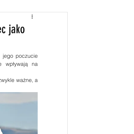
ec jako
 jego poczucie 
e wpływają na 
zwykle ważne, a 