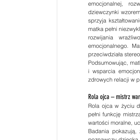
emocjonalnej, roz
dziewczynki wzorem 
sprzyja kształtowan
matka pełni niezwyk
rozwijania wrażli
emocjonalnego. Ma
przeciwdziała stere
Podsumowując, matka
i wsparcia emocjon
zdrowych relacji w p
Rola ojca – mistrz wa
Rola ojca w życiu d
pełni funkcję mistrz
wartości moralne, u
Badania pokazują, 
poznawczy dziecka, 