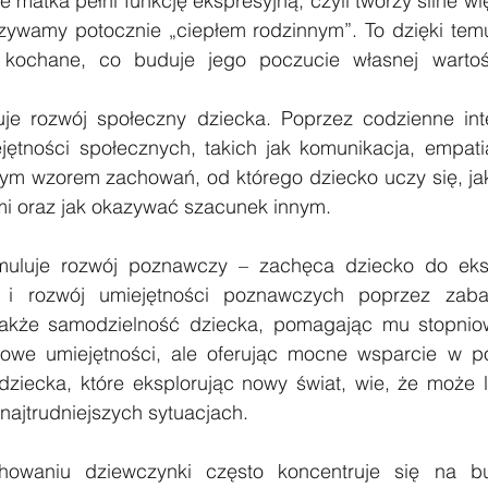
 matka pełni funkcję ekspresyjną, czyli tworzy silne wi
azywamy potocznie „ciepłem rodzinnym”. To dzięki temu
 kochane, co buduje jego poczucie własnej wartości
uje rozwój społeczny dziecka. Poprzez codzienne inte
tności społecznych, takich jak komunikacja, empatia
zym wzorem zachowań, od którego dziecko uczy się, jak 
ami oraz jak okazywać szacunek innym.
uluje rozwój poznawczy – zachęca dziecko do eksplo
 i rozwój umiejętności poznawczych poprzez zabaw
także samodzielność dziecka, pomagając mu stopnio
owe umiejętności, ale oferując mocne wsparcie w po
ziecka, które eksplorując nowy świat, wie, że może li
najtrudniejszych sytuacjach.
owaniu dziewczynki często koncentruje się na bu