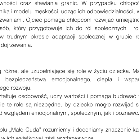
wności oraz stawiania granic. W przypadku chłopców
nika i modelu męskości, ucząc ich odpowiedzialności, w
zwaniami. Ojciec pomaga chłopcom rozwijać umiejętnoś
ób, który przygotowuje ich do ról społecznych i rod
 trudnym okresie adaptacji społecznej w grupie rów
 dojrzewania.
ą różne, ale uzupełniające się role w życiu dziecka. Ma
 bezpieczeństwa emocjonalnego, ciepła i wsparc
go rozwoju. 
ztałtuje osobowość, uczy wartości i pomaga budować 
e te role są niezbędne, by dziecko mogło rozwijać się
d względem emocjonalnym, społecznym, jak i poznawc
u „Małe Cuda” rozumiemy i doceniamy znaczenie każde
w ich wyjątkowej misji wychowawczej.