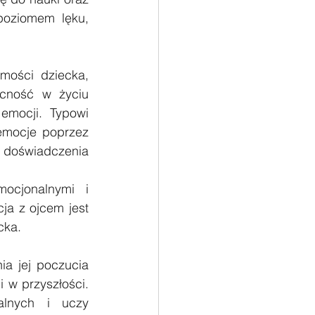
oziomem lęku, 
mości dziecka, 
cność w życiu 
emocji. Typowi 
emocje poprzez 
doświadczenia 
cjonalnymi i 
a z ojcem jest 
cka.
a jej poczucia 
w przyszłości. 
alnych i uczy 