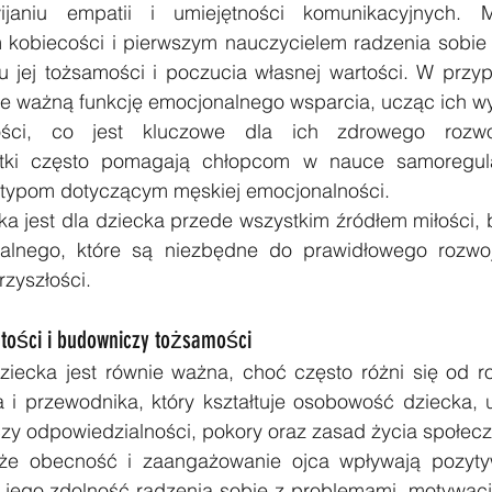
wijaniu empatii i umiejętności komunikacyjnych. M
kobiecości i pierwszym nauczycielem radzenia sobie 
iu jej tożsamości i poczucia własnej wartości. W przy
le ważną funkcję emocjonalnego wsparcia, ucząc ich wyr
wości, co jest kluczowe dla ich zdrowego rozwo
tki często pomagają chłopcom w nauce samoregulac
otypom dotyczącym męskiej emocjonalności.
 jest dla dziecka przede wszystkim źródłem miłości, 
alnego, które są niezbędne do prawidłowego rozwoj
rzyszłości.
rtości i budowniczy tożsamości
ziecka jest równie ważna, choć często różni się od rol
a i przewodnika, który kształtuje osobowość dziecka, u
czy odpowiedzialności, pokory oraz zasad życia społec
że obecność i zaangażowanie ojca wpływają pozytyw
jego zdolność radzenia sobie z problemami, motywację