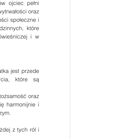
 ojciec pełni 
ytrwałości oraz 
ci społeczne i 
zinnych, które 
ieśniczej i w 
tka jest przede 
ia, które są 
tożsamość oraz 
 harmonijnie i 
zym.
j z tych ról i 