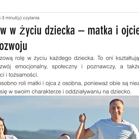
5
3 minut(y) czytania
w w życiu dziecka – matka i ojci
ozwoju
zową rolę w życiu każdego dziecka. To oni kształtują
ozwój emocjonalny, społeczny i poznawczy, a takż
ci i tożsamości. 
osobno roli matki i ojca z osobna, ponieważ obie są nie
 się w swoim charakterze i oddziaływaniu na dziecko.