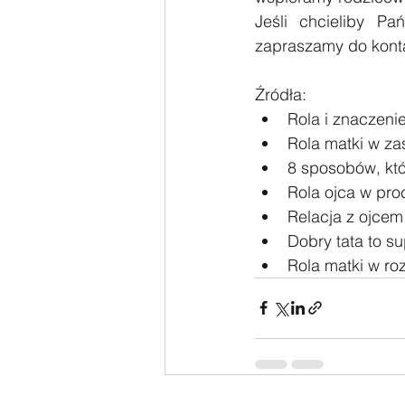
Jeśli chcieliby Pa
zapraszamy do konta
Źródła:
Rola i znaczeni
Rola matki w za
8 sposobów, któ
Rola ojca w pro
Relacja z ojcem 
Dobry tata to s
Rola matki w ro