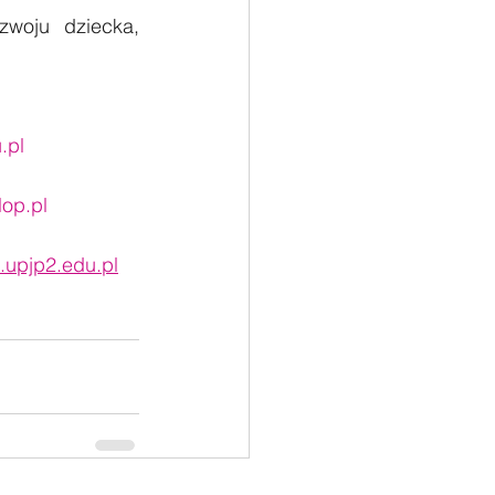
woju dziecka, 
.pl
lop.pl
.upjp2.edu.pl