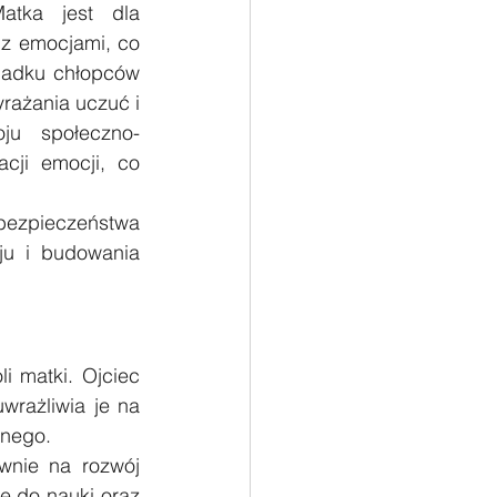
atka jest dla 
z emocjami, co 
padku chłopców 
ażania uczuć i 
ju społeczno-
ji emocji, co 
bezpieczeństwa 
u i budowania 
i matki. Ojciec 
wrażliwia je na 
znego.
nie na rozwój 
 do nauki oraz 