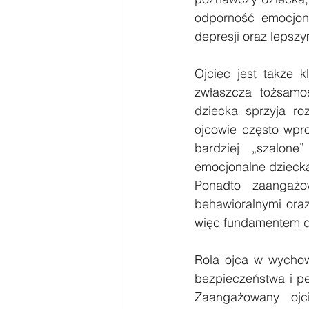
odporność emocjona
depresji oraz lepsz
Ojciec jest także 
zwłaszcza tożsamoś
dziecka sprzyja roz
ojcowie często wpr
bardziej „szalone
emocjonalne dzieck
Ponadto zaangażo
behawioralnymi oraz
więc fundamentem d
Rola ojca w wychow
bezpieczeństwa i pe
Zaangażowany ojci