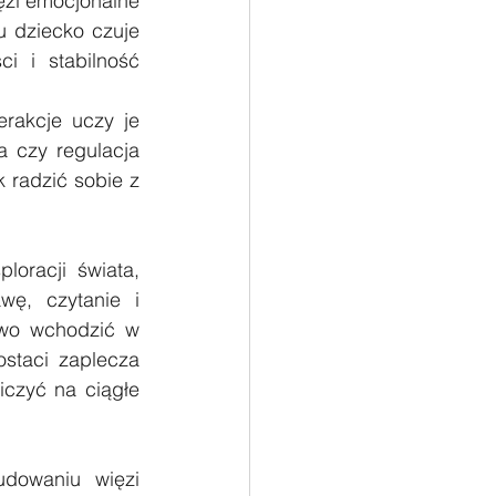
ęzi emocjonalne 
 dziecko czuje 
 i stabilność 
rakcje uczy je 
 czy regulacja 
radzić sobie z 
racji świata, 
ę, czytanie i 
wo wchodzić w 
staci zaplecza 
czyć na ciągłe 
dowaniu więzi 