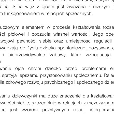
lną. Silna więź z ojcem jest związana z niższym p
ym funkcjonowaniem w relacjach społecznych.
kluczowym elementem w procesie kształtowania tożsa
ci płciowej i poczucia własnej wartości. Jego obe
wojowi pewności siebie oraz umiejętności regulacji 
owadzają do życia dziecka spontaniczne, pozytywne 
” i nieprzewidywalne zabawy, które wzbogacają 
a.
wanie ojca chroni dziecko przed problemami emo
 sprzyja lepszemu przystosowaniu społecznemu. Relacj
la zdrowego rozwoju psychicznego i społecznego dzie
aniu dziewczynki ma duże znaczenie dla kształtowani
wności siebie, szczególnie w relacjach z mężczyznami 
ec jest wzorem pozytywnych relacji interperson