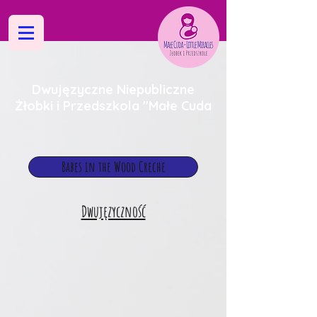
Dwujęzyczne Niepubliczne
Żłobki i Przedszkola "Małe Cuda
Babes in the Wood Creche
Dwujęzyczność