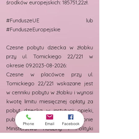
środków europejskich: 185751,22zł.
#FunduszeUE lub
#FunduszeEuropejskie
Czesne pobytu dziecka w żłobku
przy ul. Tomickiego 22/221 w
okresie
09.2023-08-2026
:
Czesne w placówce przy ul.
Tomickiego 22/221 wskazane jest
w cenniku pobytu w żłobku i wynosi
kwotę limitu miesięcznej opłaty za
pobyt dziecka w instytucji opieki,
publikowanej na stronie
Phone
Email
Facebook
Ministerstwa Rodziny i Polityki
Społecznej, od momentu