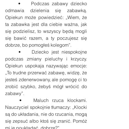
	•	Podczas zabawy dziecko 
odmawia dzielenia się zabawką. 
Opiekun może powiedzieć: „Wiem, że 
ta zabawka jest dla ciebie ważna, jak 
się podzielisz, to wszyscy będą mogli 
się bawić razem, a ty poczujesz się 
dobrze, bo pomogłeś kolegom”.
	•	Dziecko jest niespokojne 
podczas zmiany pieluchy i krzyczy. 
Opiekun uspokaja nazywając emocje: 
„To trudne przerwać zabawę, widzę, że 
jesteś zdenerwowany, ale pomogę ci to 
zrobić szybko, żebyś mógł wrócić do 
zabawy”.
	•	Maluch rzuca klockami. 
Nauczyciel spokojnie tłumaczy: „Klocki 
są do układania, nie do rzucania, mogą 
się zepsuć albo ktoś się zranić. Pomóż 
mi je poukładać, dobrze?”.