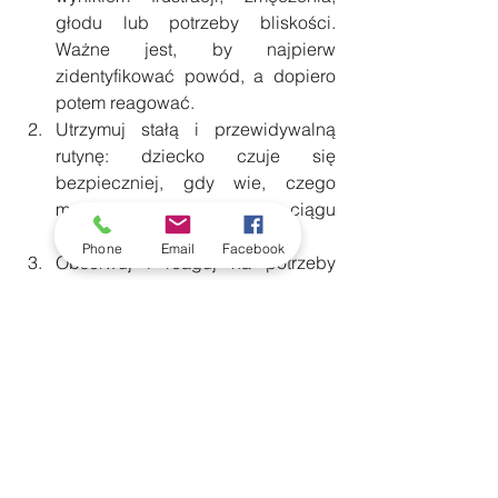
głodu lub potrzeby bliskości. 
Ważne jest, by najpierw 
zidentyfikować powód, a dopiero 
potem reagować.
Utrzymuj stałą i przewidywalną 
rutynę: dziecko czuje się 
bezpieczniej, gdy wie, czego 
może się spodziewać w ciągu 
dnia.
Phone
Email
Facebook
Obserwuj i reaguj na potrzeby 
emocjonalne: pomagaj dziecku 
nazywać emocje – np. „Widzę, że 
jesteś zły, bo jeszcze się bawiłeś”. 
Nauka rozpoznawania i wyrażania 
uczuć to podstawa samoregulacji.
Reaguj spokojnie i konsekwentnie: 
krzyk czy agresja dorosłych 
wzmacniają trudne zachowania, 