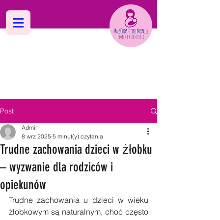
Dwujęzyczne Niepubliczne
Żłobki i Przedszkola "Małe Cuda
Post
Admin
8 wrz 2025
5 minut(y) czytania
Trudne zachowania dzieci w żłobku
– wyzwanie dla rodziców i
opiekunów
Trudne zachowania u dzieci w wieku 
żłobkowym są naturalnym, choć często 